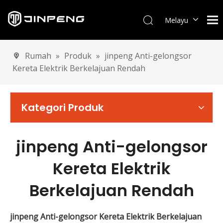
Melayu
English
العربية
Rumah
»
Produk
»
jinpeng Anti-gelongsor
Français
Kereta Elektrik Berkelajuan Rendah
Pусский
Español
Português
Kategori Produk
Deutsch
Italiano
jinpeng Anti-gelongsor
Tiếng Việt
Türk dili
Kereta Elektrik
Berkelajuan Rendah
jinpeng Anti-gelongsor Kereta Elektrik Berkelajuan