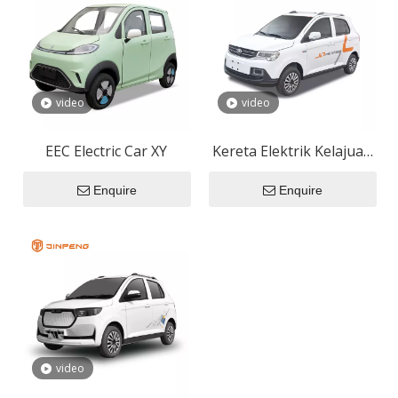
video
video
EEC Electric Car XY
Kereta Elektrik Kelajuan
Rendah D90
Enquire
Enquire
video