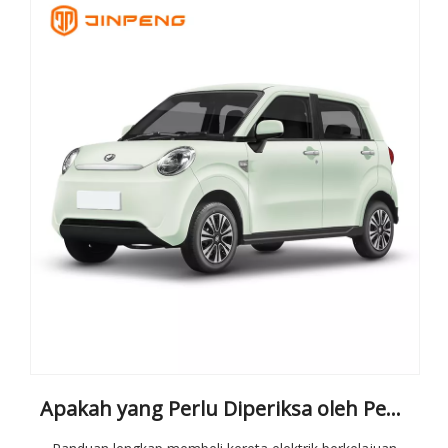
Apakah yang Perlu Diperiksa oleh Pembeli Apabila Memilih Kereta Elektrik Berkelajuan Rendah?