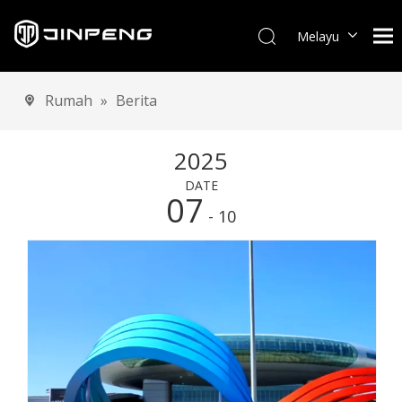
Melayu
English
العربية
Rumah
»
Berita
Français
Pусский
2025
Español
DATE
Português
07
Deutsch
- 10
Italiano
Tiếng Việt
Türk dili