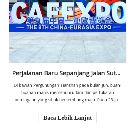
Perjalanan Baru Sepanjang Jalan Sutera | Kumpulan JP Debut di Ekspo China-Eurasia ke-9
Di bawah Pergunungan Tianshan pada bulan Jun, buah-
buahan manis memenuhi udara dan pertukaran
perniagaan yang sibuk berkembang maju. Pada 25 Jun
2026, Ekspo China-Eurasia ke-9 telah bermula dengan
megah di Urumqi, Xinjiang. Sebagai acara antarabangsa
Baca Lebih Lanjut
komprehensif yang berpengaruh di sepanjang Inisiatif
Belt and Road, ekspo tahun ini mendapat sambutan