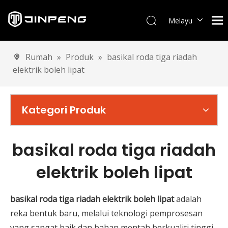
Melayu
English
العربية
Rumah
»
Produk
»
basikal roda tiga riadah
Français
elektrik boleh lipat
Pусский
Español
Português
Kategori Produk
Deutsch
Italiano
basikal roda tiga riadah
Tiếng Việt
Türk dili
elektrik boleh lipat
basikal roda tiga riadah elektrik boleh lipat
adalah
reka bentuk baru, melalui teknologi pemprosesan
yang sangat baik dan bahan mentah berkualiti tinggi,