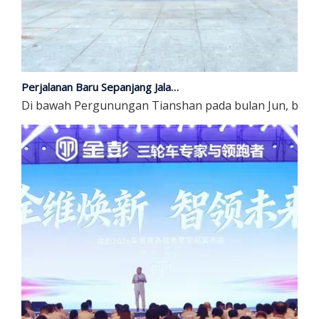
Perjalanan Baru Sepanjang Jalan Sutera | Kumpulan JP Debut di Ekspo China-Eurasia ke-9
Di bawah Pergunungan Tianshan pada bulan Jun, buah-