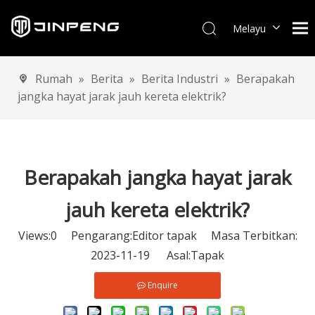
Melayu
English
العربية
Rumah
»
Berita
»
Berita Industri
»
Berapakah
Français
jangka hayat jarak jauh kereta elektrik?
Pусский
Español
Português
Deutsch
Berapakah jangka hayat jarak
Italiano
jauh kereta elektrik?
Tiếng Việt
Türk dili
Views:
0
Pengarang:Editor tapak Masa Terbitkan:
2023-11-19 Asal:
Tapak
Enquire