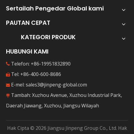
Sertailah Pengedar Global kami
PAUTAN CEPAT
KATEGORI PRODUK
Perjalanan Baru Sepanjang Jalan Sutera | Kumpulan JP Debut di Ekspo China-Eurasia ke-9
HUBUNGI KAMI
Di bawah Pergunungan Tianshan pada bulan Jun, buah-
Telefon: +86-19951832890

Tel: +86-400-600-8686

E-mel:
sales3@jinpeng-global.com

Tambah: Xuzhou Avenue, Xuzhou Industrial Park,

Daerah Jiawang, Xuzhou, Jiangsu Wilayah
Hak Cipta ©
2026
Jiangsu Jinpeng Group Co., Ltd. Hak